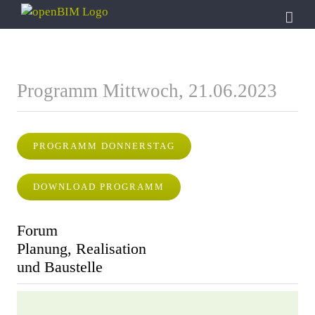
Zum
Inhalt
springen
Programm Mittwoch, 21.06.2023
PROGRAMM DONNERSTAG
DOWNLOAD PROGRAMM
Forum
Planung, Realisation
und Baustelle