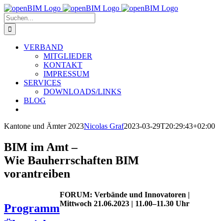
Zum
Inhalt
Suche
springen
nach:
VERBAND
MITGLIEDER
KONTAKT
IMPRESSUM
SERVICES
DOWNLOADS/LINKS
BLOG
Kantone und Ämter 2023
Nicolas Graf
2023-03-29T20:29:43+02:00
BIM im Amt –
Wie Bauherrschaften BIM
vorantreiben
FORUM: Verbände und Innovatoren |
Mittwoch 21.06.2023 | 11.00–11.30 Uhr
Programm