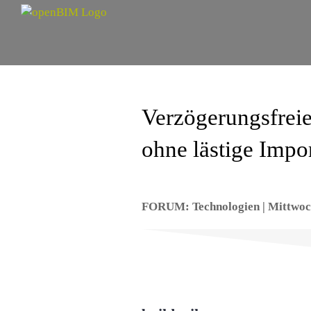
Zum
Inhalt
springen
Verzögerungsfrei
ohne lästige Impo
FORUM: Technologien | Mittwoch